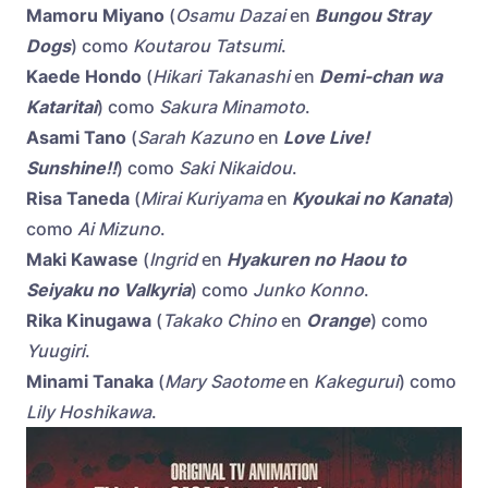
Mamoru Miyano
(
Osamu Dazai
en
Bungou Stray
Dogs
) como
Koutarou Tatsumi
.
Kaede Hondo
(
Hikari Takanashi
en
Demi-chan wa
Kataritai
) como
Sakura Minamoto
.
Asami Tano
(
Sarah Kazuno
en
Love Live!
Sunshine!!
) como
Saki Nikaidou
.
Risa Taneda
(
Mirai Kuriyama
en
Kyoukai no Kanata
)
como
Ai Mizuno
.
Maki Kawase
(
Ingrid
en
Hyakuren no Haou to
Seiyaku no Valkyria
) como
Junko Konno
.
Rika Kinugawa
(
Takako Chino
en
Orange
) como
Yuugiri
.
Minami Tanaka
(
Mary Saotome
en
Kakegurui
) como
Lily Hoshikawa
.