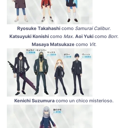
Ryosuke Takahashi
como
Samurai Calibur
.
Katsuyuki Konishi
como
Max
.
Aoi Yuki
como
Borr
.
Masaya Matsukaze
como
Vit
.
Kenichi Suzumura
como un chico misterioso.