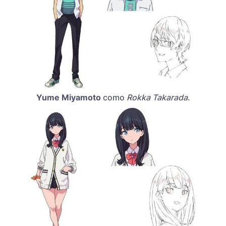
Yume Miyamoto
como
Rokka Takarada
.