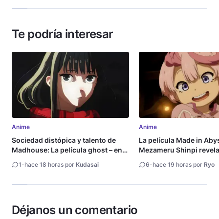
Te podría interesar
Anime
Anime
Sociedad distópica y talento de
La película Made in Aby
Madhouse: La película ghost – end
Mezameru Shinpi revela 
of night revela tráiler
fecha de estreno
1
-
hace 18 horas por
Kudasai
6
-
hace 19 horas por
Ryo
Déjanos un comentario