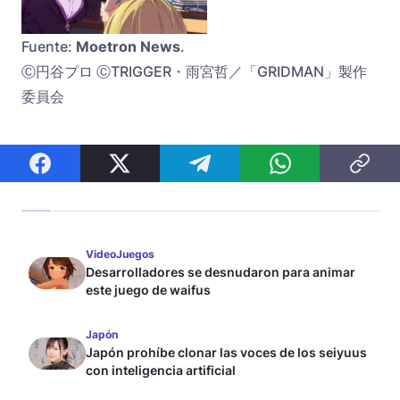
Fuente:
Moetron News
.
Ⓒ円谷プロ ⒸTRIGGER・雨宮哲／「GRIDMAN」製作
委員会
VideoJuegos
Desarrolladores se desnudaron para animar
este juego de waifus
Japón
Japón prohíbe clonar las voces de los seiyuus
con inteligencia artificial