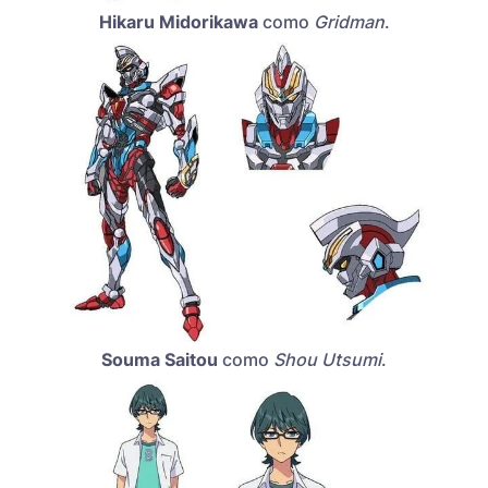
Hikaru Midorikawa
como
Gridman
.
Souma Saitou
como
Shou Utsumi
.