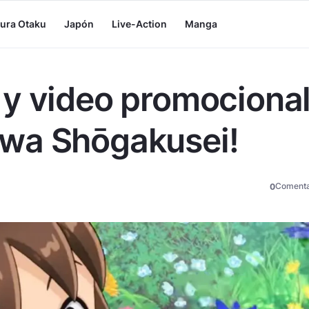
tura Otaku
Japón
Live-Action
Manga
y video promociona
wa Shōgakusei!
Comenta
0