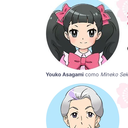
Youko Asagami
como
Mineko Sek