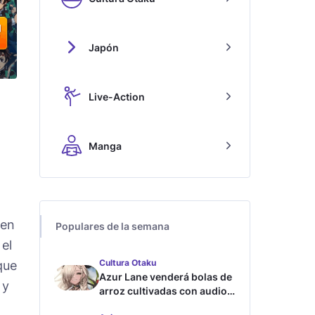
Japón
Live-Action
Manga
en
Populares de la semana
 el
Cultura Otaku
que
Azur Lane venderá bolas de
y
arroz cultivadas con audios
ASMR