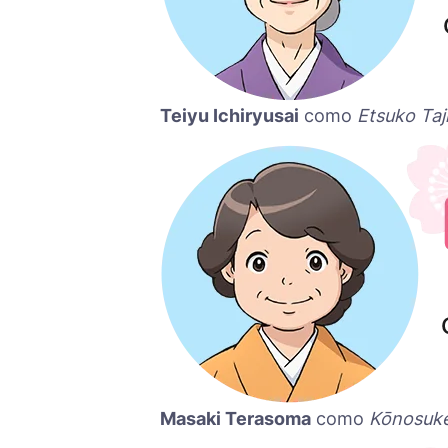
Teiyu Ichiryusai
como
Etsuko Taj
Masaki Terasoma
como
Kōnosuke