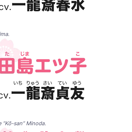
ima
.
 “Kō-san” Minoda.