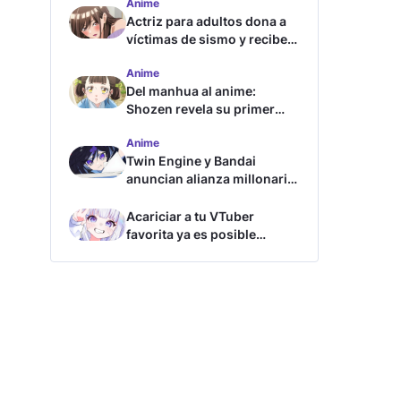
Anime
Actriz para adultos dona a
víctimas de sismo y recibe
críticas
Anime
Del manhua al anime:
Shozen revela su primer
avance y fecha de estreno
Anime
Twin Engine y Bandai
anuncian alianza millonaria
para nuevos animes
Acariciar a tu VTuber
favorita ya es posible
gracias a esta tecnología