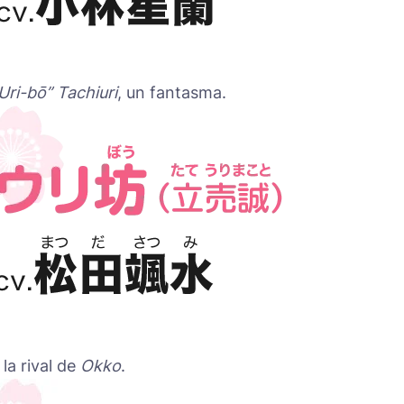
ri-bō” Tachiuri
, un fantasma.
, la rival de
Okko
.