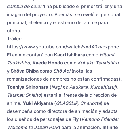
cambia de color"
) ha publicado el primer tráiler y una
imagen del proyecto. Además, se reveló el personal
principal, el elenco y el estreno del anime para
otoño.
Tráiler:
https://www.youtube.com/watch?v=dX0zvcxpnnc
El anime contará con
Kaori Ishihara
como
Hitomi
Tsukishiro
,
Kaede Hondo
como
Kohaku Tsukishiro
y
Shōya Chiba
como
Shō Aoi
(nota: las
romanizaciones de nombres no están confirmadas).
Toshiya Shinohara
(
Nagi no Asukara, Kuroshitsuji,
Tatakau Shisho
) estará al frente de la dirección del
anime.
Yuki Akiyama
(
GLASSLIP, Charlotte
) se
desempeña como directora de animación y adapta
los diseños de personajes de
Fly
(
Kemono Friends:
Welcome to Japari Park
) para la animación.
Infinite