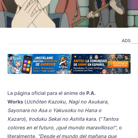
ADS
La página oficial para el anime de
P.A.
Works
(
Uchōten Kazoku, Nagi no Asukara,
Sayonara no Asa o Yakusoku no Hana o
Kazaro
),
Iroduku Sekai no Ashita kara.
("
Tantos
colores en el futuro, ¡qué mundo maravilloso!"
, o
literalmente,
"Desde el mundo del mañana que