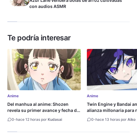
Azur Lane venderá bolas de arroz cultivadas
con audios ASMR
Te podría interesar
Anime
Anime
Del manhua al anime: Shozen
Twin Engine y Bandai a
revela su primer avance y fecha de
alianza millonaria para
estreno
animes
0
-
hace 12 horas por
Kudasai
0
-
hace 13 horas por
Aiko