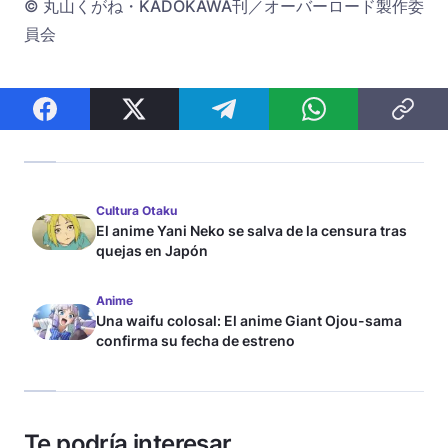
© 丸山くがね・KADOKAWA刊／オーバーロード製作委
員会
Cultura Otaku
El anime Yani Neko se salva de la censura tras
quejas en Japón
Anime
Una waifu colosal: El anime Giant Ojou-sama
confirma su fecha de estreno
Te podría interesar