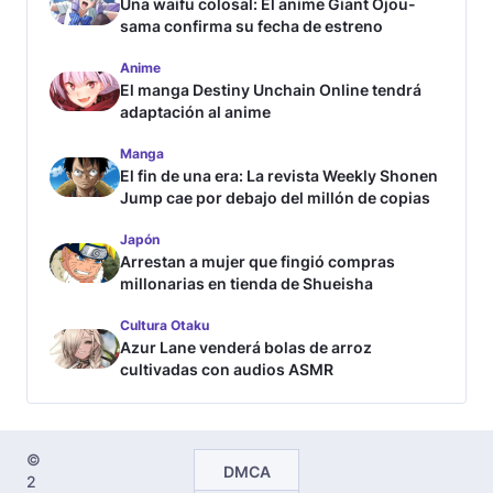
Una waifu colosal: El anime Giant Ojou-
sama confirma su fecha de estreno
Anime
El manga Destiny Unchain Online tendrá
adaptación al anime
Manga
El fin de una era: La revista Weekly Shonen
Jump cae por debajo del millón de copias
Japón
Arrestan a mujer que fingió compras
millonarias en tienda de Shueisha
Cultura Otaku
Azur Lane venderá bolas de arroz
cultivadas con audios ASMR
©
DMCA
2