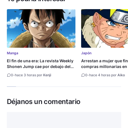
Manga
Japón
El fin de una era: La revista Weekly
Arrestan a mujer que fi
Shonen Jump cae por debajo del
compras millonarias en 
millón de copias
Shueisha
0
-
hace 3 horas por
Kenji
0
-
hace 4 horas por
Aiko
Déjanos un comentario