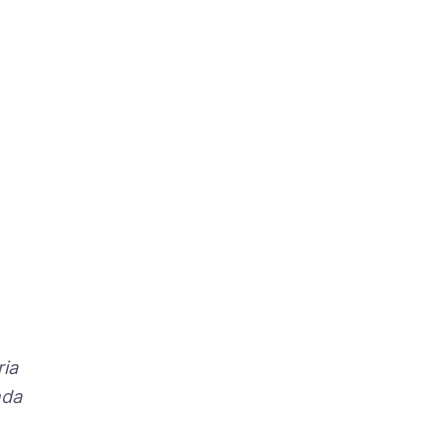
ria
nda