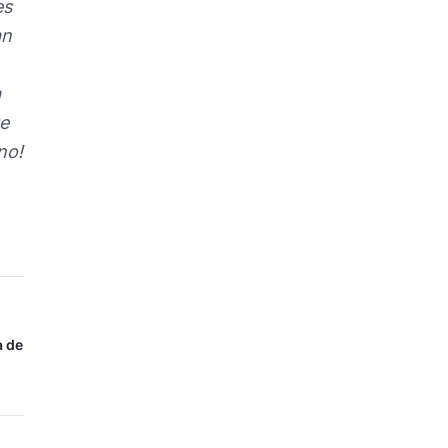
es
an
a
ue
no!
a de