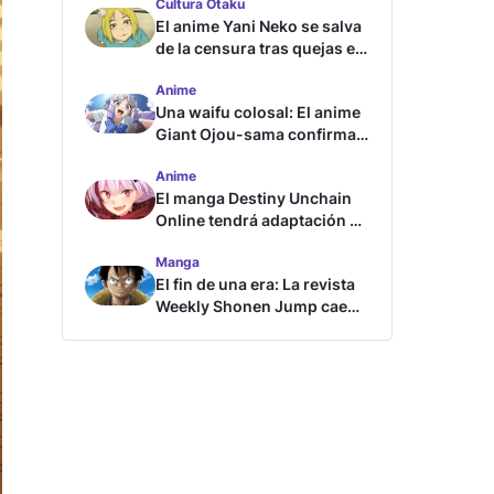
Cultura Otaku
El anime Yani Neko se salva
de la censura tras quejas en
Japón
Anime
Una waifu colosal: El anime
Giant Ojou-sama confirma
su fecha de estreno
Anime
El manga Destiny Unchain
Online tendrá adaptación al
anime
Manga
El fin de una era: La revista
Weekly Shonen Jump cae
por debajo del millón de
copias