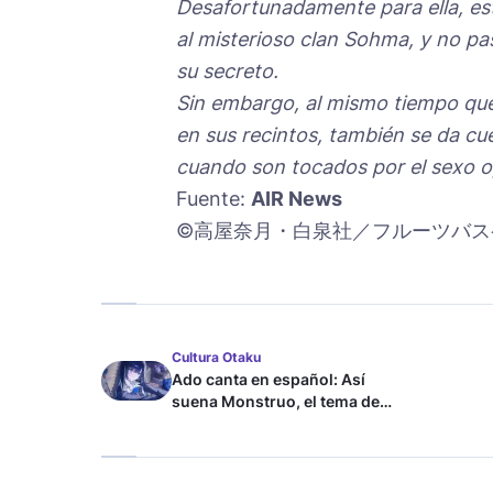
Desafortunadamente para ella, es
al misterioso clan Sohma, y no p
su secreto.
Sin embargo, al mismo tiempo que 
en sus recintos, también se da cu
cuando son tocados por el sexo op
Fuente:
AIR News
©高屋奈月・白泉社／フルーツバス
Cultura Otaku
Ado canta en español: Así
suena Monstruo, el tema de
Blue Lock