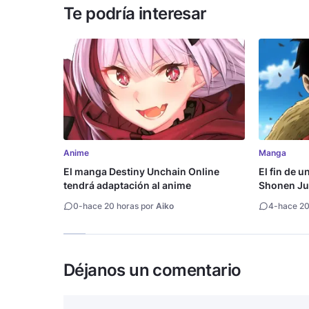
Te podría interesar
Anime
Manga
El manga Destiny Unchain Online
El fin de u
tendrá adaptación al anime
Shonen Ju
millón de 
0
-
hace 20 horas por
Aiko
4
-
hace 20
Déjanos un comentario