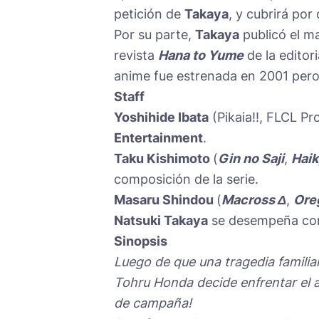
petición de
Takaya
, y cubrirá po
Por su parte,
Takaya
publicó el m
revista
Hana to Yume
de la editor
anime fue estrenada en 2001 pero
Staff
Yoshihide Ibata
(Pikaia!!, FLCL Pr
Entertainment
.
Taku Kishimoto
(
Gin no Saji
,
Haik
composición de la serie.
Masaru Shindou
(
Macross Δ
,
Ore
Natsuki Takaya
se desempeña com
Sinopsis
Luego de que una tragedia familiar 
Tohru Honda decide enfrentar el 
de campaña!