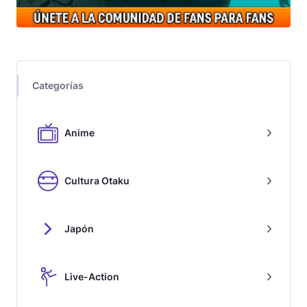
Categorías
Anime
Cultura Otaku
Japón
Live-Action