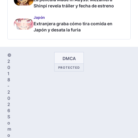
Shinpi revela tráiler y fecha de estreno
Japón
Extranjera graba cómo tira comida en
Japón y desata la furia
©
DMCA
2
0
PROTECTED
1
8
-
2
0
2
6
S
o
m
o