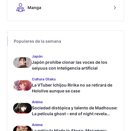
Manga
Populares de la semana
Japón
Japón prohíbe clonar las voces de los
seiyuus con inteligencia artificial
Cultura Otaku
La VTuber Ichijou Ririka no se retirará de
Hololive aunque se case
Anime
Sociedad distópica y talento de Madhouse:
La película ghost – end of night revela
tráiler
Anime
La película Made in Abyss: Mezameru