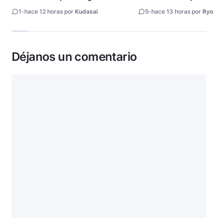
of night revela tráiler
fecha de estreno
1
-
hace 12 horas por
Kudasai
5
-
hace 13 horas por
Ryo
Déjanos un comentario