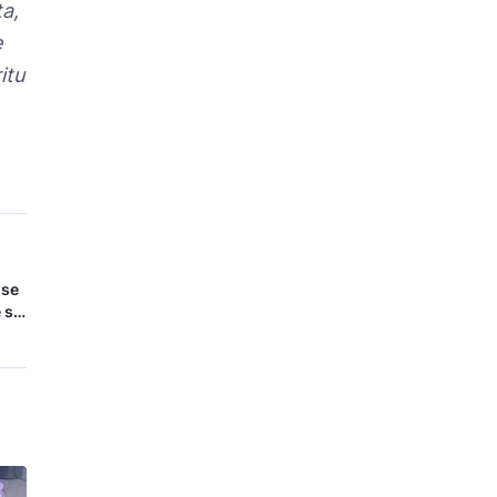
ta,
e
itu
 se
 se