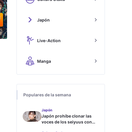
Japón
Live-Action
Manga
Populares de la semana
Japón
Japón prohíbe clonar las
voces de los seiyuus con
inteligencia artificial