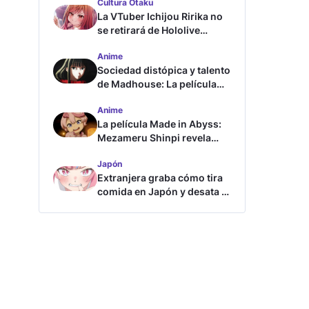
Cultura Otaku
La VTuber Ichijou Ririka no
se retirará de Hololive
aunque se case
Anime
Sociedad distópica y talento
de Madhouse: La película
ghost – end of night revela
Anime
tráiler
La película Made in Abyss:
Mezameru Shinpi revela
tráiler y fecha de estreno
Japón
Extranjera graba cómo tira
comida en Japón y desata la
furia