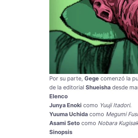
Por su parte,
Gege
comenzó la pub
de la editorial
Shueisha
desde mar
Elenco
Junya Enoki
como
Yuuji Itadori
.
Yuuma Uchida
como
Megumi Fush
Asami Seto
como
Nobara Kugisak
Sinopsis