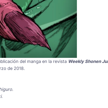
licación del manga en la revista
Weekly Shonen J
zo de 2018.
iguro
.
i
.