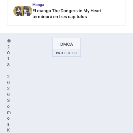
Manga
El manga The Dangers in My Heart
terminará en tres capítulos
©
DMCA
2
0
PROTECTED
1
8
-
2
0
2
6
S
o
m
o
s
K