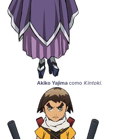
Akiko Yajima
como
Kintoki
.