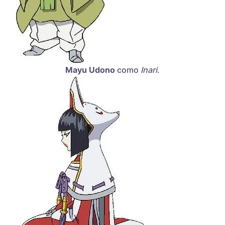
Mayu Udono
como
Inari
.