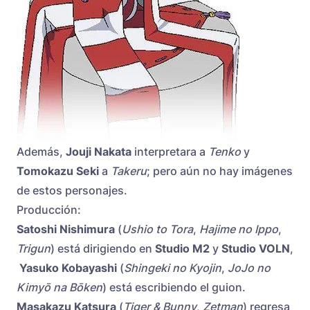
Además,
Jouji Nakata
interpretara a
Tenko
y
Tomokazu Seki
a
Takeru
; pero aún no hay imágenes
de estos personajes.
Producción:
Satoshi Nishimura
(
Ushio to Tora
,
Hajime no Ippo
,
Trigun
) está dirigiendo en
Studio M2
y
Studio VOLN
,
Yasuko Kobayashi
(
Shingeki no Kyojin
,
JoJo no
Kimyō na Bōken
) está escribiendo el guion.
Masakazu Katsura
(
Tiger & Bunny
,
Zetman
) regresa