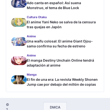
Ado canta en español: Así suena
Monstruo, el tema de Blue Lock
Cultura Otaku
El anime Yani Neko se salva de la censura
tras quejas en Japón
Anime
Una waifu colosal: El anime Giant Ojou-
sama confirma su fecha de estreno
Anime
El manga Destiny Unchain Online tendrá
adaptación al anime
Manga
El fin de una era: La revista Weekly Shonen
Jump cae por debajo del millón de copias
©
DMCA
2