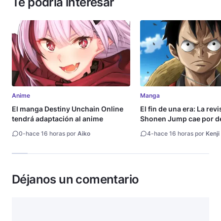
Te podría interesar
Anime
Manga
El manga Destiny Unchain Online
El fin de una era: La rev
tendrá adaptación al anime
Shonen Jump cae por de
millón de copias
0
-
hace 16 horas por
Aiko
4
-
hace 16 horas por
Kenji
Déjanos un comentario