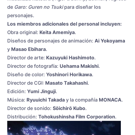
de
Garo: Guren no Tsuki
para diseñar los
personajes.
Los miembros adicionales del personal incluyen:
Obra original:
Keita Amemiya
.
Diseños de personajes de animación:
Ai Yokoyama
y
Masao Ebihara
.
Director de arte:
Kazuyuki Hashimoto
.
Director de fotografía:
Uehama Makishi
.
Diseño de color:
Yoshinori Horikawa
.
Director de CGI:
Masato Takahashi
.
Edición:
Yumi Jinguji
.
Música:
Ryuuichi Takada
y la compañía
MONACA
.
Director de sonido:
Sōichirō Kubo
.
Distribución:
Tohokushinsha Film Corporation
.