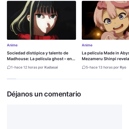
Anime
Anime
Sociedad distópica y talento de
La película Made in Aby
Madhouse: La película ghost – end
Mezameru Shinpi revela 
of night revela tráiler
fecha de estreno
1
-
hace 12 horas por
Kudasai
5
-
hace 13 horas por
Ryo
Déjanos un comentario