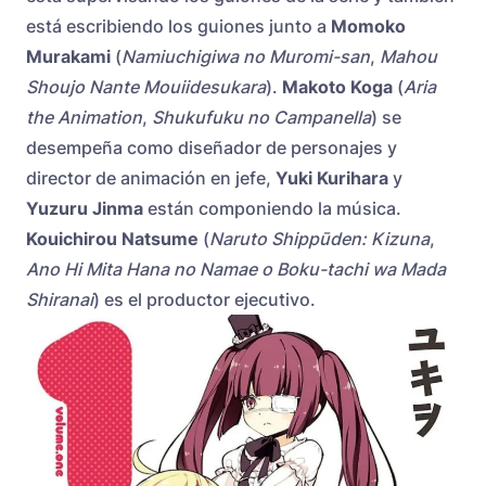
está escribiendo los guiones junto a
Momoko
Murakami
(
Namiuchigiwa no Muromi-san
,
Mahou
Shoujo Nante Mouiidesukara
).
Makoto Koga
(
Aria
the Animation
,
Shukufuku no Campanella
) se
desempeña como diseñador de personajes y
director de animación en jefe,
Yuki Kurihara
y
Yuzuru Jinma
están componiendo la música.
Kouichirou Natsume
(
Naruto Shippūden: Kizuna
,
Ano Hi Mita Hana no Namae o Boku-tachi wa Mada
Shiranai
) es el productor ejecutivo.