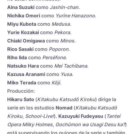
Aina Suzuki
como
Jashin-chan
.
Nichika Omori
como
Yurine Hanazono
.
Miyu Kubota
como
Medusa
.
Yurie Kozakai
como
Pekora
.
Chiaki Omigawa
como
Minos
.
Rico Sasaki
como
Poporon
.
Riho Iida
como
Perséfone
.
Natsuko Hara
como
Mei Tachibana
.
Kazusa Aranami
como
Yusa
.
Miko Terada
como
Kōji
.
Producción:
Hikaru Sato
(
Kitakubu Katsudō Kiroku
) dirige la
serie en los estudios
Nomad
(
Kitakubu Katsudō
Kiroku
,
School-Live!
).
Kazuyuki Fudeyasu
(
Tantei
Opera Milky Holmes
,
Gochūmon wa Usagi Desu ka?
)
está supervisando los guiones de la serie y también