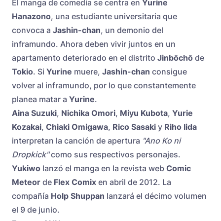
El manga de comedia se centra en
Yurine
Hanazono
, una estudiante universitaria que
convoca a
Jashin-chan
, un demonio del
inframundo. Ahora deben vivir juntos en un
apartamento deteriorado en el distrito
Jinbōchō
de
Tokio
. Si
Yurine
muere,
Jashin-chan
consigue
volver al inframundo, por lo que constantemente
planea matar a
Yurine
.
Aina Suzuki
,
Nichika Omori
,
Miyu Kubota
,
Yurie
Kozakai
,
Chiaki Omigawa
,
Rico Sasaki
y
Riho Iida
interpretan la canción de apertura
"Ano Ko ni
Dropkick"
como sus respectivos personajes.
Yukiwo
lanzó el manga en la revista web
Comic
Meteor
de
Flex Comix
en abril de 2012. La
compañía
Holp Shuppan
lanzará el décimo volumen
el 9 de junio.