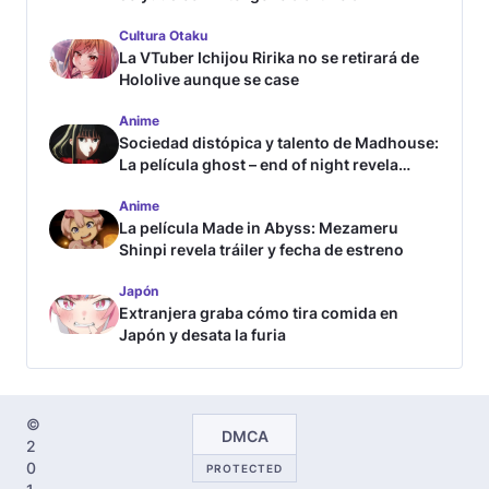
Cultura Otaku
La VTuber Ichijou Ririka no se retirará de
Hololive aunque se case
Anime
Sociedad distópica y talento de Madhouse:
La película ghost – end of night revela
tráiler
Anime
La película Made in Abyss: Mezameru
Shinpi revela tráiler y fecha de estreno
Japón
Extranjera graba cómo tira comida en
Japón y desata la furia
©
DMCA
2
0
PROTECTED