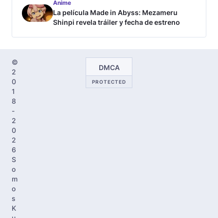
Anime
La película Made in Abyss: Mezameru
Shinpi revela tráiler y fecha de estreno
©
DMCA
2
0
PROTECTED
1
8
-
2
0
2
6
S
o
m
o
s
K
u