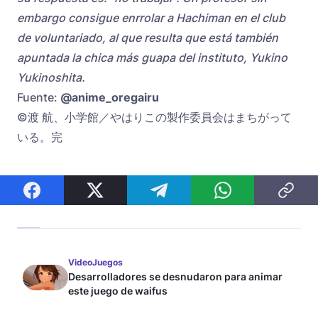
embargo consigue enrrolar a Hachiman en el club
de voluntariado, al que resulta que está también
apuntada la chica más guapa del instituto, Yukino
Yukinoshita.
Fuente:
@anime_oregairu
©渡 航、小学館／やはりこの製作委員会はまちがって
いる。完
VideoJuegos
Desarrolladores se desnudaron para animar
este juego de waifus