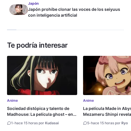
Japón
Japón prohíbe clonar las voces de los seiyuus
con inteligencia artificial
Te podría interesar
Anime
Anime
Sociedad distópica y talento de
La película Made in Aby
Madhouse: La película ghost – end
Mezameru Shinpi revela 
of night revela tráiler
fecha de estreno
1
-
hace 15 horas por
Kudasai
5
-
hace 15 horas por
Ryo