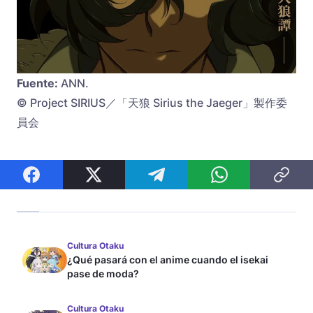
Fuente:
ANN.
© Project SIRIUS／「天狼 Sirius the Jaeger」製作委
員会
Cultura Otaku
¿Qué pasará con el anime cuando el isekai
pase de moda?
Cultura Otaku