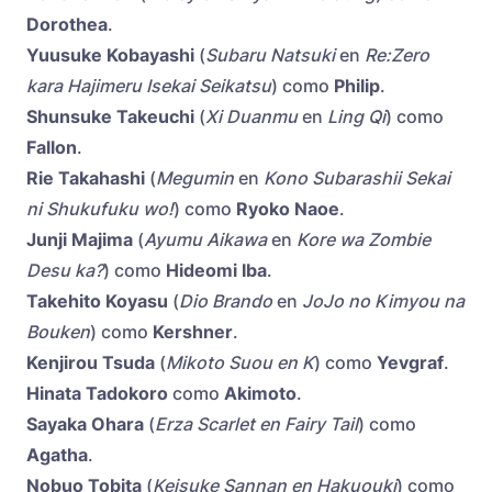
Dorothea
.
Yuusuke Kobayashi
(
Subaru Natsuki
en
Re:Zero
kara Hajimeru Isekai Seikatsu
) como
Philip
.
Shunsuke Takeuchi
(
Xi Duanmu
en
Ling Qi
) como
Fallon
.
Rie Takahashi
(
Megumin
en
Kono Subarashii Sekai
ni Shukufuku wo!
) como
Ryoko Naoe
.
Junji Majima
(
Ayumu Aikawa
en
Kore wa Zombie
Desu ka?
) como
Hideomi Iba
.
Takehito Koyasu
(
Dio Brando
en
JoJo no Kimyou na
Bouken
) como
Kershner
.
Kenjirou Tsuda
(
Mikoto Suou en K
) como
Yevgraf
.
Hinata Tadokoro
como
Akimoto
.
Sayaka Ohara
(
Erza Scarlet en Fairy Tail
) como
Agatha
.
Nobuo Tobita
(
Keisuke Sannan en Hakuouki
) como