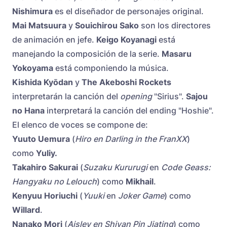
Nishimura
es el diseñador de personajes original.
Mai Matsuura
y
Souichirou Sako
son los directores
de animación en jefe.
Keigo Koyanagi
está
manejando la composición de la serie.
Masaru
Yokoyama
está componiendo la música.
Kishida Kyōdan
y
The Akeboshi Rockets
interpretarán la canción del
opening
"Sirius".
Sajou
no Hana
interpretará la canción del ending "Hoshie".
El elenco de voces se compone de:
Yuuto Uemura
(
Hiro en Darling in the FranXX
)
como
Yuliy
.
Takahiro Sakurai
(
Suzaku Kururugi
en
Code Geass:
Hangyaku no Lelouch
) como
Mikhail
.
Kenyuu Horiuchi
(
Yuuki
en
Joker Game
) como
Willard
.
Nanako Mori
(
Aisley en Shiyan Pin Jiating
) como