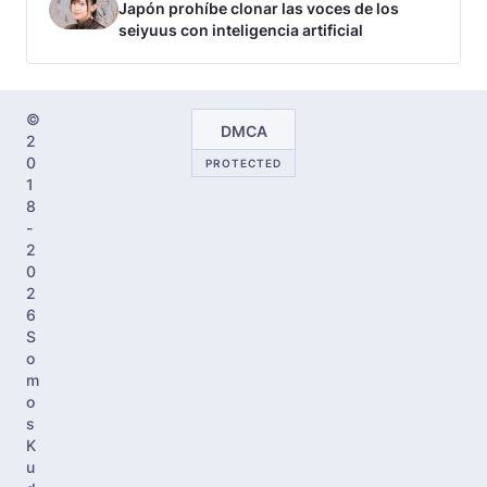
Japón prohíbe clonar las voces de los
seiyuus con inteligencia artificial
©
DMCA
2
0
PROTECTED
1
8
-
2
0
2
6
S
o
m
o
s
K
u