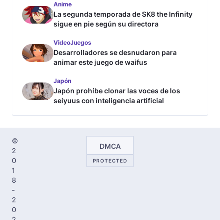
Anime
La segunda temporada de SK8 the Infinity
sigue en pie según su directora
VideoJuegos
Desarrolladores se desnudaron para
animar este juego de waifus
Japón
Japón prohíbe clonar las voces de los
seiyuus con inteligencia artificial
©
DMCA
2
0
PROTECTED
1
8
-
2
0
2