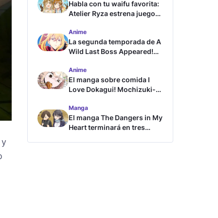
Habla con tu waifu favorita:
Atelier Ryza estrena juego
de chat con IA
Anime
La segunda temporada de A
Wild Last Boss Appeared!
revela tráiler y fecha de
Anime
estreno
El manga sobre comida I
Love Dokagui! Mochizuki-
san tendrá adaptación al
Manga
anime
El manga The Dangers in My
Heart terminará en tres
capítulos
 y
o