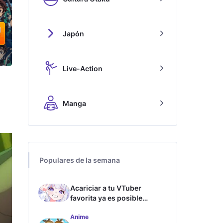
Japón
Live-Action
Manga
Populares de la semana
Acariciar a tu VTuber
favorita ya es posible
gracias a esta tecnología
Anime