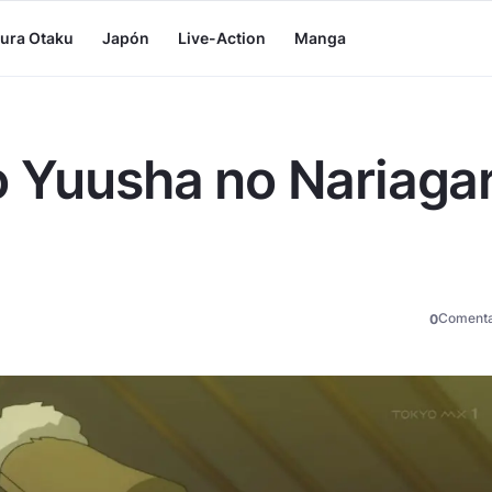
tura Otaku
Japón
Live-Action
Manga
o Yuusha no Nariagar
Comenta
0