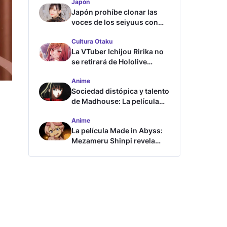
Japón
Japón prohíbe clonar las
voces de los seiyuus con
inteligencia artificial
Cultura Otaku
La VTuber Ichijou Ririka no
se retirará de Hololive
aunque se case
Anime
Sociedad distópica y talento
de Madhouse: La película
ghost – end of night revela
Anime
tráiler
La película Made in Abyss:
Mezameru Shinpi revela
tráiler y fecha de estreno