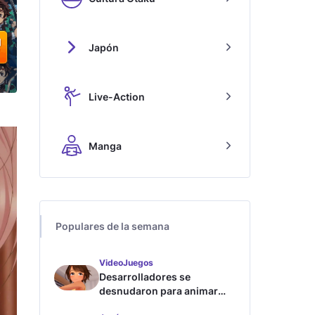
Japón
Live-Action
Manga
Populares de la semana
VideoJuegos
Desarrolladores se
desnudaron para animar
este juego de waifus