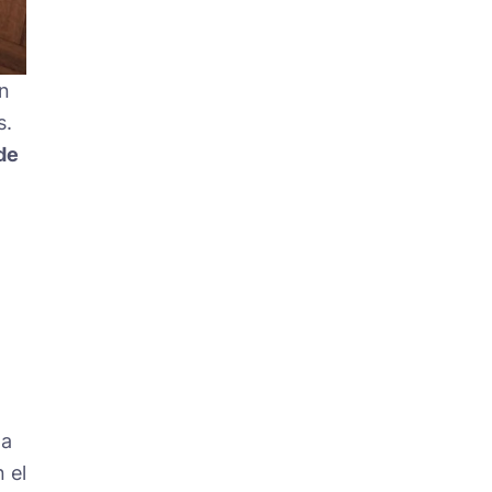
on
s.
de
la
 el