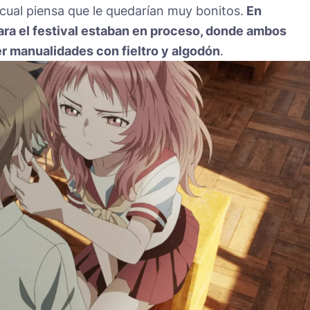
 cual piensa que le quedarían muy bonitos.
En
ara el festival estaban en proceso, donde ambos
r manualidades con fieltro y algodón
.