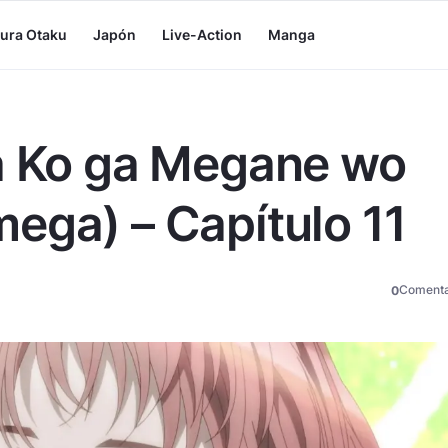
tura Otaku
Japón
Live-Action
Manga
na Ko ga Megane wo
ega) – Capítulo 11
Comenta
0