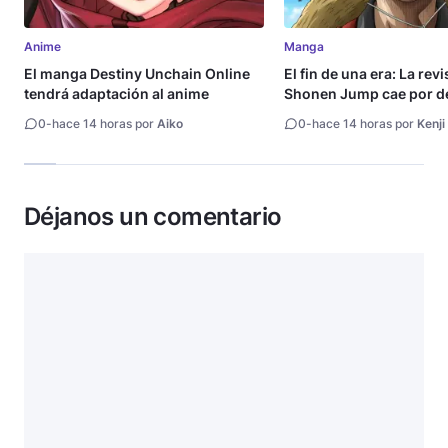
Anime
Manga
El manga Destiny Unchain Online
El fin de una era: La rev
tendrá adaptación al anime
Shonen Jump cae por de
millón de copias
0
-
hace 14 horas por
Aiko
0
-
hace 14 horas por
Kenji
Déjanos un comentario