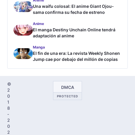
Anime
Una waifu colosal: El anime Giant Ojou-
sama confirma su fecha de estreno
Anime
El manga Destiny Unchain Online tendrá
adaptación al anime
Manga
El fin de una era: La revista Weekly Shonen
Jump cae por debajo del millón de copias
©
DMCA
2
0
PROTECTED
1
8
-
2
0
2