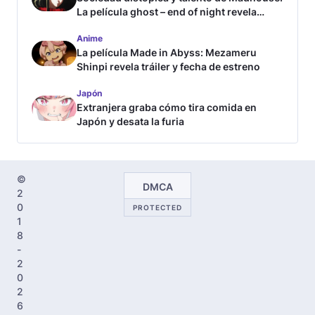
La película ghost – end of night revela
tráiler
Anime
La película Made in Abyss: Mezameru
Shinpi revela tráiler y fecha de estreno
Japón
Extranjera graba cómo tira comida en
Japón y desata la furia
©
DMCA
2
0
PROTECTED
1
8
-
2
0
2
6