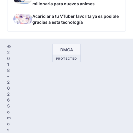
millonaria para nuevos animes
Acariciar a tu VTuber favorita ya es posible
gracias a esta tecnología
©
DMCA
2
0
PROTECTED
1
8
-
2
0
2
6
S
o
m
o
s