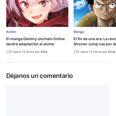
Anime
Manga
El manga Destiny Unchain Online
El fin de una era: La rev
tendrá adaptación al anime
Shonen Jump cae por de
millón de copias
0
-
hace 13 horas por
Aiko
0
-
hace 13 horas por
Kenji
Déjanos un comentario