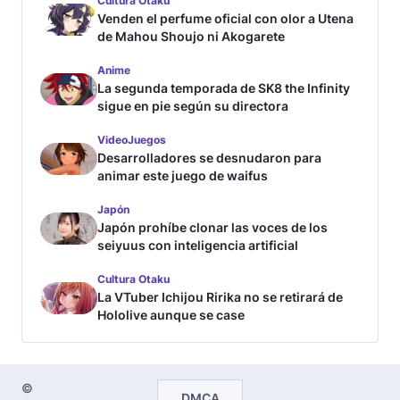
Cultura Otaku
Venden el perfume oficial con olor a Utena
de Mahou Shoujo ni Akogarete
Anime
La segunda temporada de SK8 the Infinity
sigue en pie según su directora
VideoJuegos
Desarrolladores se desnudaron para
animar este juego de waifus
Japón
Japón prohíbe clonar las voces de los
seiyuus con inteligencia artificial
Cultura Otaku
La VTuber Ichijou Ririka no se retirará de
Hololive aunque se case
©
DMCA