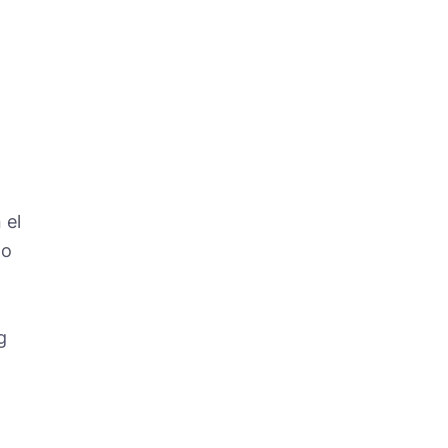
ó
 el
go
g