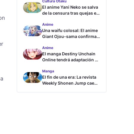
Cultura Otaku
El anime Yani Neko se salva
de la censura tras quejas en
con
Japón
Anime
Una waifu colosal: El anime
Giant Ojou-sama confirma
su fecha de estreno
er
Anime
El manga Destiny Unchain
Online tendrá adaptación al
anime
Manga
El fin de una era: La revista
 a
Weekly Shonen Jump cae
por debajo del millón de
copias