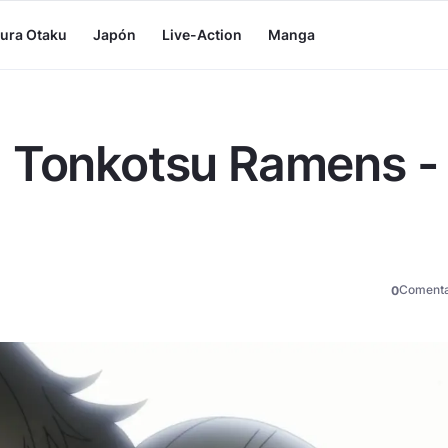
tura Otaku
Japón
Live-Action
Manga
a Tonkotsu Ramens -
Comenta
0