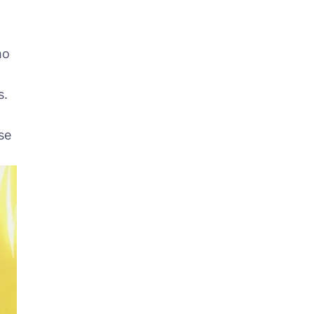
mo
s.
se