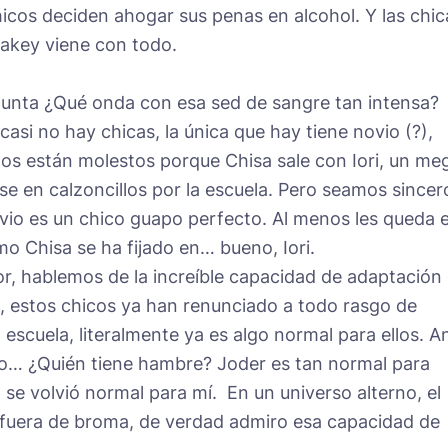
hicos deciden ahogar sus penas en alcohol. Y las chic
 Cakey viene con todo.
unta ¿Qué onda con esa sed de sangre tan intensa?
casi no hay chicas, la única que hay tiene novio (?),
odos están molestos porque Chisa sale con Iori, un me
e en calzoncillos por la escuela. Pero seamos sincer
ovio es un chico guapo perfecto. Al menos les queda e
o Chisa se ha fijado en… bueno, Iori.
or, hablemos de la increíble capacidad de adaptación
do, estos chicos ya han renunciado a todo rasgo de
escuela, literalmente ya es algo normal para ellos. A
eno… ¿Quién tiene hambre? Joder es tan normal para
 se volvió normal para mí. En un universo alterno, el
o fuera de broma, de verdad admiro esa capacidad de