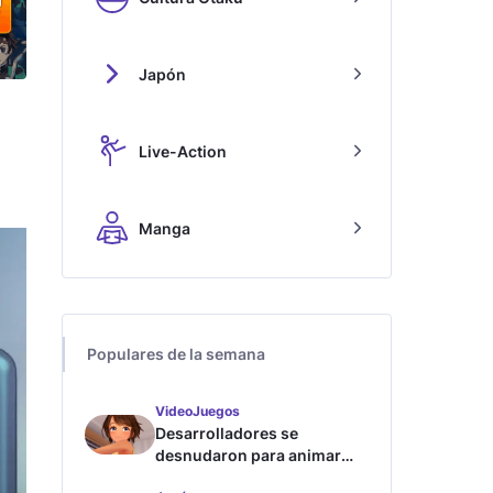
Japón
Live-Action
Manga
Populares de la semana
VideoJuegos
Desarrolladores se
desnudaron para animar
este juego de waifus