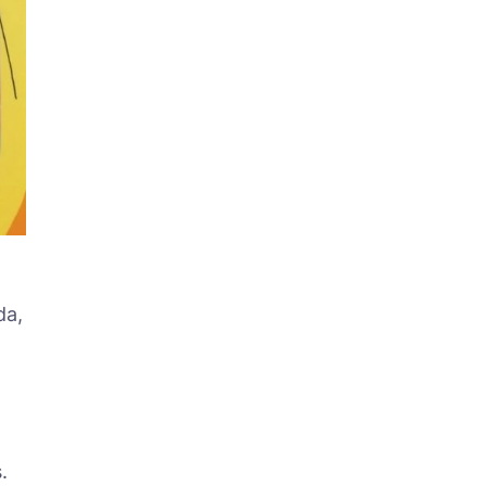
da,
.