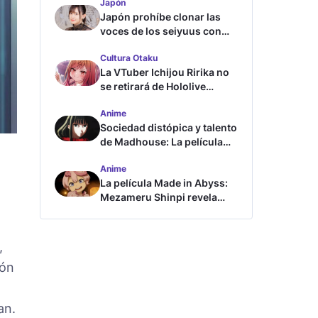
Japón
Japón prohíbe clonar las
voces de los seiyuus con
inteligencia artificial
Cultura Otaku
La VTuber Ichijou Ririka no
se retirará de Hololive
aunque se case
Anime
Sociedad distópica y talento
de Madhouse: La película
ghost – end of night revela
Anime
tráiler
La película Made in Abyss:
Mezameru Shinpi revela
tráiler y fecha de estreno
,
ión
an.