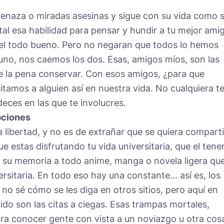
enaza o miradas asesinas y sigue con su vida como s
 tal esa habilidad para pensar y hundir a tu mejor ami
el todo bueno. Pero no negaran que todos lo hemos
uno, nos caemos los dos. Esas, amigos míos, son las
e la pena conservar. Con esos amigos, ¿para que
amos a alguien así en nuestra vida. No cualquiera t
eces en las que te involucres.
pciones
a libertad, y no es de extrañar que se quiera comparti
 estas disfrutando tu vida universitaria, que el tene
 su memoria a todo anime, manga o novela ligera qu
ersitaria. En todo eso hay una constante… así es, los
o sé cómo se les diga en otros sitios, pero aquí en
do son las citas a ciegas. Esas trampas mortales,
ra conocer gente con vista a un noviazgo u otra cos