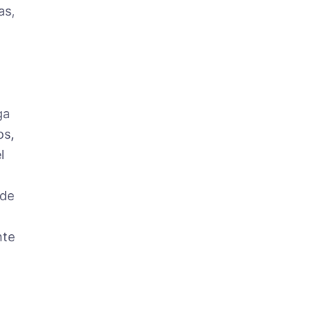
as,
ga
os,
l
 de
nte