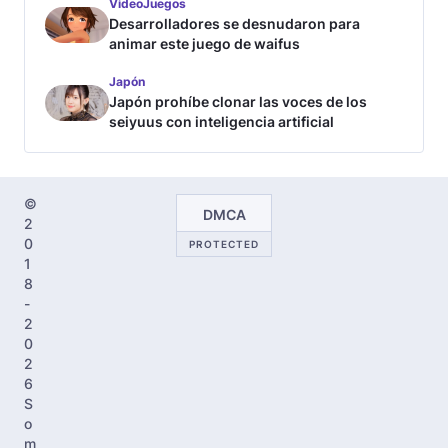
VideoJuegos
Desarrolladores se desnudaron para
animar este juego de waifus
Japón
Japón prohíbe clonar las voces de los
seiyuus con inteligencia artificial
©
DMCA
2
0
PROTECTED
1
8
-
2
0
2
6
S
o
m