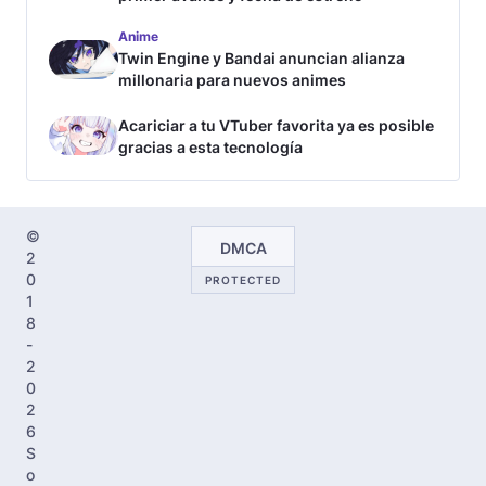
Anime
Twin Engine y Bandai anuncian alianza
millonaria para nuevos animes
Acariciar a tu VTuber favorita ya es posible
gracias a esta tecnología
©
DMCA
2
0
PROTECTED
1
8
-
2
0
2
6
S
o