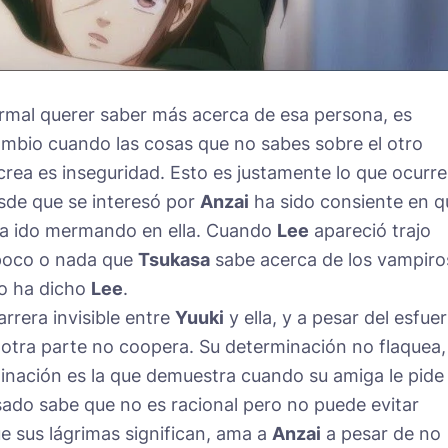
mal querer saber más acerca de esa persona, es
cambio cuando las cosas que no sabes sobre el otro
crea es inseguridad. Esto es justamente lo que ocurre
sde que se interesó por
Anzai
ha sido consiente en q
ha ido mermando en ella. Cuando
Lee
apareció trajo
 poco o nada que
Tsukasa
sabe acerca de los vampiro
lo ha dicho
Lee
.
rrera invisible entre
Yuuki
y ella, y a pesar del esfue
 la otra parte no coopera. Su determinación no flaquea,
inación es la que demuestra cuando su amiga le pide
nsado sabe que no es racional pero no puede evitar
ue sus lágrimas significan, ama a
Anzai
a pesar de no