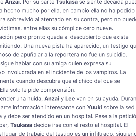
de
Anzai
. Por su parte
Tsukasa
se siente decaída pue
 hecho mucho por ella, en cambio ella no ha podido
ora sobrevivió al atentado en su contra, pero no pued
íctimas, entre ellas su cómplice cero nueve.
gación pero pronto queda al descubierto que existe
itiendo. Una nueva pista ha aparecido, un testigo q
oso de apuñalar a la reportera no fue un suicidio.
sigue hablar con su amiga quien expresa su
 involucrada en el incidente de los vampiros. La
menta cuando descubre que el chico del que se
Ella solo le pide comprensión.
render una huida,
Anzai
y
Lee
van en su ayuda. Dura
rte información interesante con
Yuuki
sobre la sed
a y debe ser atendido en un hospital. Pese a la petici
bar,
Tsukasa
decide irse con el resto al hospital. El
 lugar de trabajo del testigo es un infiltrado, siguien