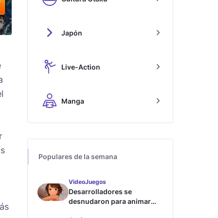
Japón
e
Live-Action
a
l
Manga
r
ás
Populares de la semana
VideoJuegos
Desarrolladores se
desnudaron para animar
más
este juego de waifus