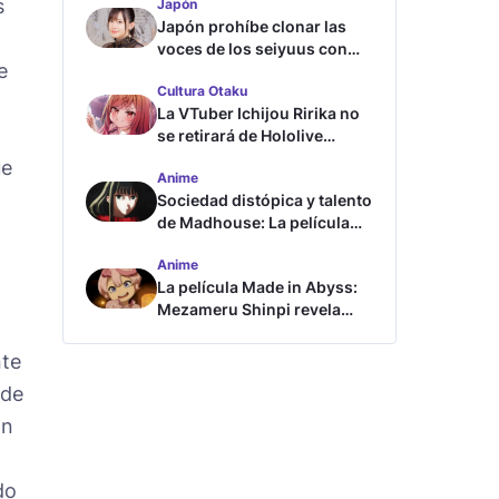
s
Japón
Japón prohíbe clonar las
voces de los seiyuus con
e
inteligencia artificial
Cultura Otaku
La VTuber Ichijou Ririka no
se retirará de Hololive
aunque se case
ue
Anime
Sociedad distópica y talento
de Madhouse: La película
ghost – end of night revela
Anime
tráiler
La película Made in Abyss:
Mezameru Shinpi revela
tráiler y fecha de estreno
nte
 de
ón
do