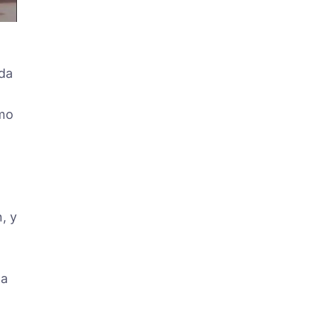
da
smo
, y
la