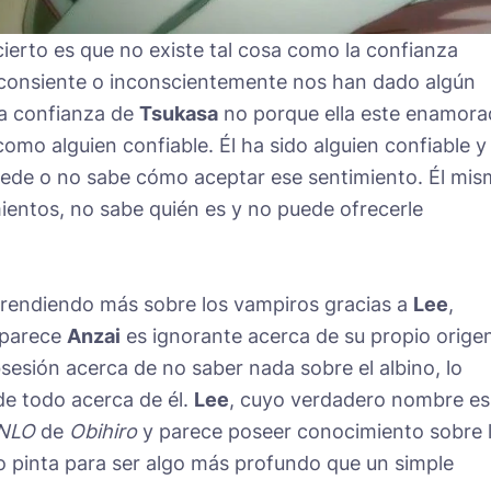
 cierto es que no existe tal cosa como la confianza
 consiente o inconscientemente nos han dado algún
la confianza de
Tsukasa
no porque ella este enamora
omo alguien confiable. Él ha sido alguien confiable y
o puede o no sabe cómo aceptar ese sentimiento. Él mi
mientos, no sabe quién es y no puede ofrecerle
prendiendo más sobre los vampiros gracias a
Lee
,
 parece
Anzai
es ignorante acerca de su propio origen
sesión acerca de no saber nada sobre el albino, lo
de todo acerca de él.
Lee
, cuyo verdadero nombre es
NLO
de
Obihiro
y parece poseer conocimiento sobre 
io pinta para ser algo más profundo que un simple