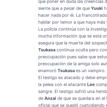
que poner en duda las creencias 
siente que a pesar de que
Yuuki
ha
hacer nada por él. La francotirad
hablar por temor a que haya más v
La policía continúa con la investi
mucha información que se está om
asegura que la muerte del sospech
Tsukasa
continua oculta pero con
preocupación pues sabe que estuvo
preocupación de la amiga solo au
enamoró
Tsukasa
es un vampiro. 
El testigo es atacado y debe emp
la pelea con el atacante
Lee
compa
sangre. El testigo sufrió una herid
de
Anzai
de que se quedara en el 
oficial que se quedó custodiando el