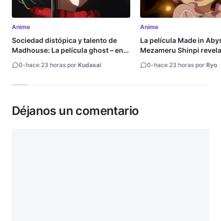
Anime
Anime
Sociedad distópica y talento de
La película Made in Aby
Madhouse: La película ghost – end
Mezameru Shinpi revela 
of night revela tráiler
fecha de estreno
0
-
hace 23 horas por
Kudasai
0
-
hace 23 horas por
Ryo
Déjanos un comentario