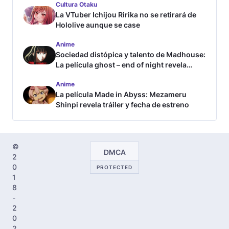
Cultura Otaku
La VTuber Ichijou Ririka no se retirará de
Hololive aunque se case
Anime
Sociedad distópica y talento de Madhouse:
La película ghost – end of night revela
tráiler
Anime
La película Made in Abyss: Mezameru
Shinpi revela tráiler y fecha de estreno
©
DMCA
2
0
PROTECTED
1
8
-
2
0
2