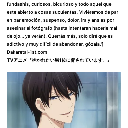
fundashis, curiosos, bicurioso y todo aquel que
este abierto a cosas suculentas. Viviéremos de par
en par emoción, suspenso, dolor, ira y ansias por
asesinar al fotógrafo (hasta intentaran hacerle mal
de ojo… ya verán). Querrás más, solo diré que es
adictivo y muy difícil de abandonar, gózala.']
Dakaretai-1st.com
TV
アニメ『抱かれたい男
1
位に脅されています。』