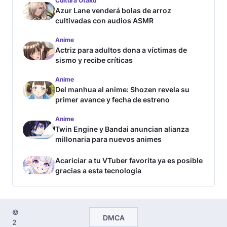
Cultura Otaku
Azur Lane venderá bolas de arroz
cultivadas con audios ASMR
Anime
Actriz para adultos dona a víctimas de
sismo y recibe críticas
Anime
Del manhua al anime: Shozen revela su
primer avance y fecha de estreno
Anime
Twin Engine y Bandai anuncian alianza
millonaria para nuevos animes
Acariciar a tu VTuber favorita ya es posible
gracias a esta tecnología
©
DMCA
2