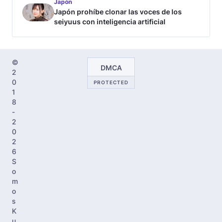
Japón
Japón prohíbe clonar las voces de los
seiyuus con inteligencia artificial
©
DMCA
2
0
PROTECTED
1
8
-
2
0
2
6
S
o
m
o
s
K
u