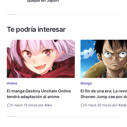
quejas en Japón
Te podría interesar
Anime
Manga
El manga Destiny Unchain Online
El fin de una era: La rev
tendrá adaptación al anime
Shonen Jump cae por de
millón de copias
0
-
hace 19 horas por
Aiko
0
-
hace 20 horas por
Kenji