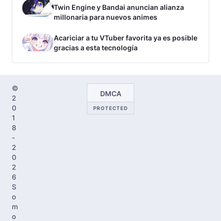
Twin Engine y Bandai anuncian alianza
millonaria para nuevos animes
Acariciar a tu VTuber favorita ya es posible
gracias a esta tecnología
©
DMCA
2
0
PROTECTED
1
8
-
2
0
2
6
S
o
m
o