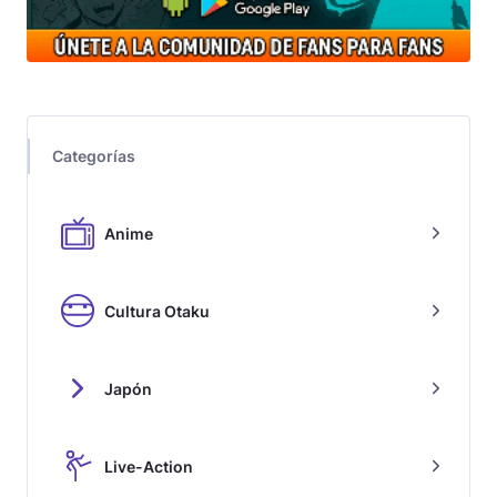
Categorías
Anime
Cultura Otaku
Japón
Live-Action