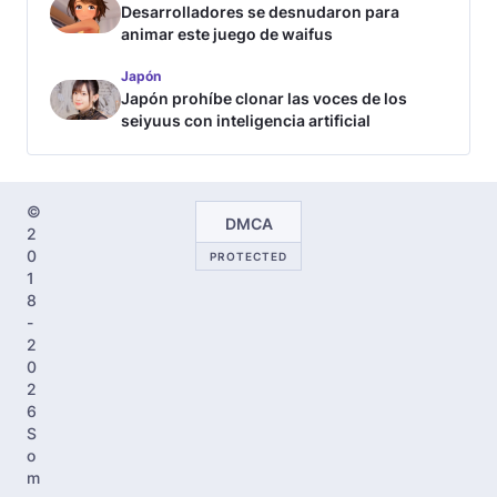
Desarrolladores se desnudaron para
animar este juego de waifus
Japón
Japón prohíbe clonar las voces de los
seiyuus con inteligencia artificial
©
DMCA
2
0
PROTECTED
1
8
-
2
0
2
6
S
o
m