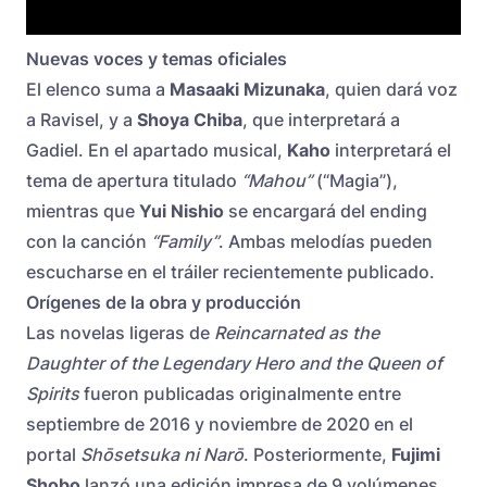
Nuevas voces y temas oficiales
El elenco suma a
Masaaki Mizunaka
, quien dará voz
a Ravisel, y a
Shoya Chiba
, que interpretará a
Gadiel. En el apartado musical,
Kaho
interpretará el
tema de apertura titulado
“Mahou”
(“Magia”),
mientras que
Yui Nishio
se encargará del ending
con la canción
“Family”
. Ambas melodías pueden
escucharse en el tráiler recientemente publicado.
Orígenes de la obra y producción
Las novelas ligeras de
Reincarnated as the
Daughter of the Legendary Hero and the Queen of
Spirits
fueron publicadas originalmente entre
septiembre de 2016 y noviembre de 2020 en el
portal
Shōsetsuka ni Narō
. Posteriormente,
Fujimi
Shobo
lanzó una edición impresa de 9 volúmenes