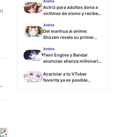
Anime
Actriz para adultos dona a
rl
víctimas de sismo y recibe
críticas
Anime
Del manhua al anime:
Shozen revela su primer
avance y fecha de estreno
Anime
Twin Engine y Bandai
anuncian alianza millonaria
para nuevos animes
Acariciar a tu VTuber
favorita ya es posible
gracias a esta tecnología