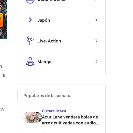
Japón
Live-Action
Manga
n
 la
Populares de la semana
co.
Cultura Otaku
Azur Lane venderá bolas de
arroz cultivadas con audios
ASMR