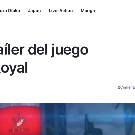
tura Otaku
Japón
Live-Action
Manga
íler del juego
oyal
Comenta
0