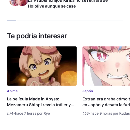
La VTuber Ichijou Ririka no se retirará de
Hololive aunque se case
Te podría interesar
Anime
Japón
La película Made in Abyss:
Extranjera graba cómo 
Mezameru Shinpi revela tráiler y
en Japón y desata la fur
fecha de estreno
4
-
hace 7 horas por
Ryo
6
-
hace 9 horas por
Kudas