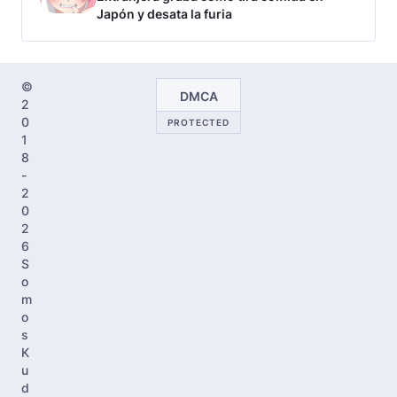
Japón y desata la furia
©
DMCA
2
0
PROTECTED
1
8
-
2
0
2
6
S
o
m
o
s
K
u
d