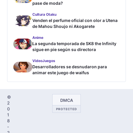
pase de moda?
Cultura Otaku
Venden el perfume oficial con olor a Utena
de Mahou Shoujo ni Akogarete
Anime
La segunda temporada de SK8 the Infinity
sigue en pie según su directora
VideoJuegos
Desarrolladores se desnudaron para
animar este juego de waifus
©
DMCA
2
0
PROTECTED
1
8
-
2