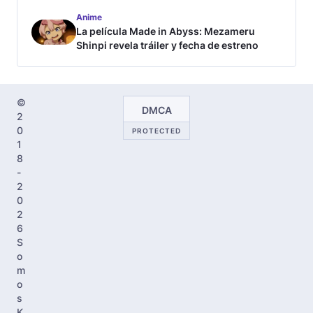
tráiler
Anime
La película Made in Abyss: Mezameru
Shinpi revela tráiler y fecha de estreno
©
DMCA
2
0
PROTECTED
1
8
-
2
0
2
6
S
o
m
o
s
K