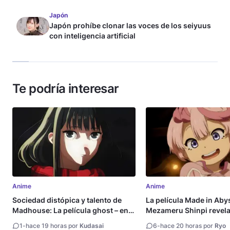
Japón
Japón prohíbe clonar las voces de los seiyuus
con inteligencia artificial
Te podría interesar
Anime
Anime
Sociedad distópica y talento de
La película Made in Aby
Madhouse: La película ghost – end
Mezameru Shinpi revela 
of night revela tráiler
fecha de estreno
1
-
hace 19 horas por
Kudasai
6
-
hace 20 horas por
Ryo