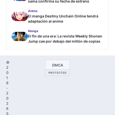
sama confirma su fecha de estreno
Anime
El manga Destiny Unchain Online tendrá
adaptación al anime
Manga
El fin de una era: La revista Weekly Shonen
Jump cae por debajo del millón de copias
©
DMCA
2
0
PROTECTED
1
8
-
2
0
2
6
S