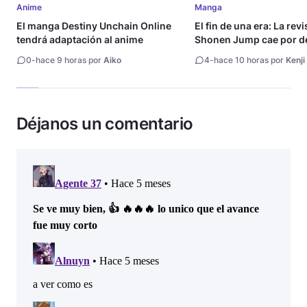
Anime
Manga
El manga Destiny Unchain Online
El fin de una era: La rev
tendrá adaptación al anime
Shonen Jump cae por de
millón de copias
0
-
hace 9 horas por
Aiko
4
-
hace 10 horas por
Kenji
Déjanos un comentario