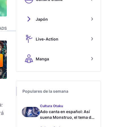
Japón
ADS
Live-Action
Manga
Populares de la semana
:
Cultura Otaku
Ado canta en español: Así
rá
suena Monstruo, el tema de
Blue Lock