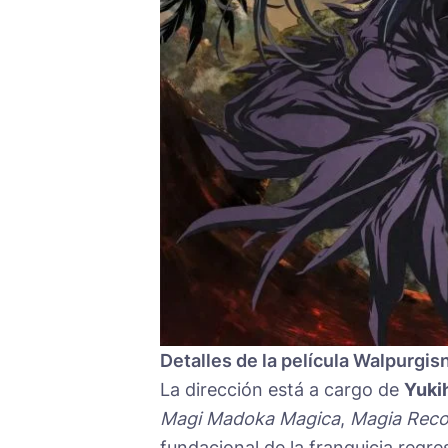
Detalles de la película Walpurgis
La dirección está a cargo de
Yuki
Magi Madoka Magica
,
Magia Reco
fundacional de la franquicia regre