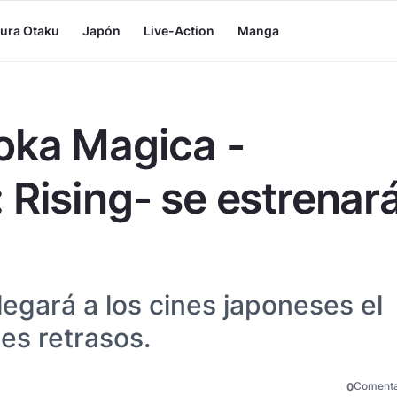
tura Otaku
Japón
Live-Action
Manga
oka Magica -
 Rising- se estrenar
legará a los cines japoneses el
es retrasos.
Comenta
0