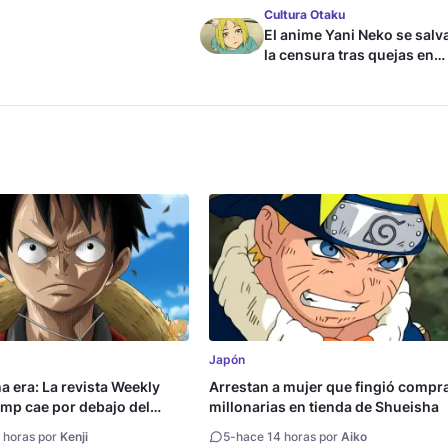
Cultura Otaku
El anime Yani Neko se salv
la censura tras quejas en
Japón
Japón
na era: La revista Weekly
Arrestan a mujer que fingió compr
mp cae por debajo del
millonarias en tienda de Shueisha
copias
 horas por
Kenji
5
-
hace 14 horas por
Aiko