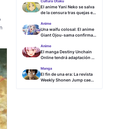
Cultura Otaku
El anime Yani Neko se salva
de la censura tras quejas en
Japón
o
Anime
en
Una waifu colosal: El anime
Giant Ojou-sama confirma
su fecha de estreno
Anime
El manga Destiny Unchain
Online tendrá adaptación al
anime
Manga
El fin de una era: La revista
Weekly Shonen Jump cae
por debajo del millón de
copias