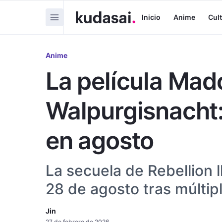
Inicio
Anime
Cul
Anime
La película Mad
Walpurgisnacht:
en agosto
La secuela de Rebellion l
28 de agosto tras múltipl
Jin
27 de febrero de 2026