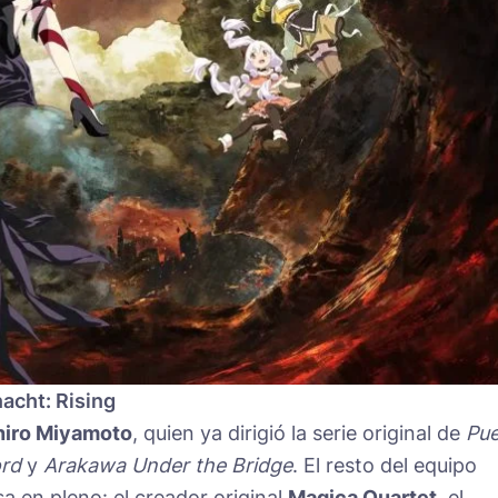
nacht: Rising
hiro Miyamoto
, quien ya dirigió la serie original de
Pue
rd
y
Arakawa Under the Bridge
. El resto del equipo
sa en pleno: el creador original
Magica Quartet
, el