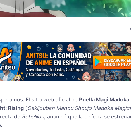
speramos. El sitio web oficial de
Puella Magi Madoka
t: Rising
(
Gekijouban Mahou Shoujo Madoka Magica
directa de
Rebellion
, anunció que la película se estrena
o
.