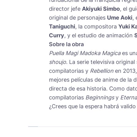
director jefe
Akiyuki Simbo
, el gu
original de personajes
Ume Aoki
,
Taniguchi
, la compositora
Yuki Ka
Curry
, y el estudio de animación
Sobre la obra
Puella Magi Madoka Magica
es una
shoujo
. La serie televisiva origin
compilatorias y
Rebellion
en 2013,
mejores películas de anime de la 
directa de esa historia. Como dato 
compilatorias
Beginnings
y
Eterna
¿Crees que la espera habrá valido 