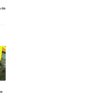
a de
as