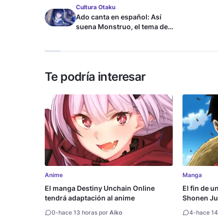
Cultura Otaku
Ado canta en español: Así
suena Monstruo, el tema de
Blue Lock
Te podría interesar
Anime
Manga
El manga Destiny Unchain Online
El fin de u
tendrá adaptación al anime
Shonen Ju
millón de 
0
-
hace 13 horas por
Aiko
4
-
hace 14