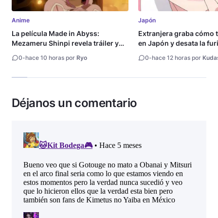
Anime
Japón
La película Made in Abyss:
Extranjera graba cómo 
Mezameru Shinpi revela tráiler y
en Japón y desata la fur
fecha de estreno
0
-
hace 10 horas por
Ryo
0
-
hace 12 horas por
Kuda
Déjanos un comentario