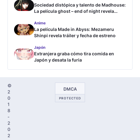
Sociedad distópica y talento de Madhouse:
La película ghost – end of night revela
tráiler
Anime
La película Made in Abyss: Mezameru
Shinpi revela tráiler y fecha de estreno
Japón
Extranjera graba cómo tira comida en
Japón y desata la furia
©
DMCA
2
0
PROTECTED
1
8
-
2
0
2