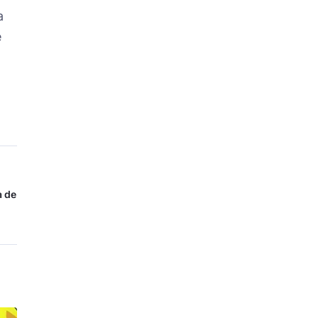
a
e
a de