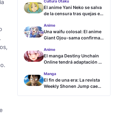
ía
Cultura Otaku
El anime Yani Neko se salva
de la censura tras quejas en
Japón
Anime
o
Una waifu colosal: El anime
.
Giant Ojou-sama confirma
su fecha de estreno
os,
Anime
El manga Destiny Unchain
Online tendrá adaptación al
do.
anime
Manga
El fin de una era: La revista
Weekly Shonen Jump cae
por debajo del millón de
copias
e