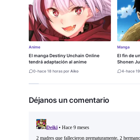
Anime
Manga
El manga Destiny Unchain Online
El fin de u
tendrá adaptación al anime
Shonen Ju
millón de 
0
-
hace 18 horas por
Aiko
4
-
hace 19
Déjanos un comentario