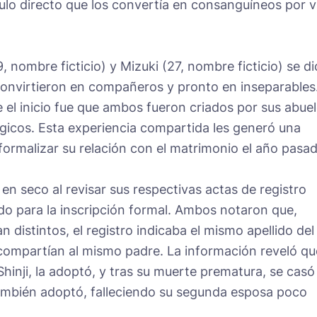
culo directo que los convertía en consanguíneos por v
9, nombre ficticio) y Mizuki (27, nombre ficticio) se di
convirtieron en compañeros y pronto en inseparables
 el inicio fue que ambos fueron criados por sus abuel
gicos. Esta experiencia compartida les generó una
 formalizar su relación con el matrimonio el año pasa
 en seco al revisar sus respectivas actas de registro
ido para la inscripción formal. Ambos notaron que,
 distintos, el registro indicaba el mismo apellido del
e compartían al mismo padre. La información reveló qu
hinji, la adoptó, y tras su muerte prematura, se casó
también adoptó, falleciendo su segunda esposa poco