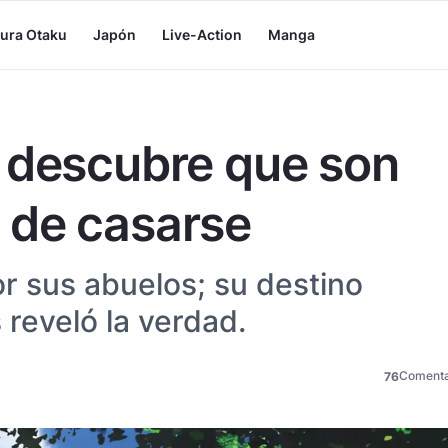
tura Otaku
Japón
Live-Action
Manga
 descubre que son
 de casarse
r sus abuelos; su destino
 reveló la verdad.
Comenta
76