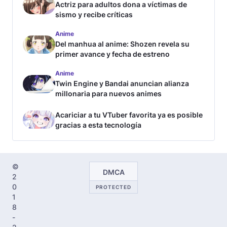
Actriz para adultos dona a víctimas de
sismo y recibe críticas
Anime
Del manhua al anime: Shozen revela su
primer avance y fecha de estreno
Anime
Twin Engine y Bandai anuncian alianza
millonaria para nuevos animes
Acariciar a tu VTuber favorita ya es posible
gracias a esta tecnología
©
DMCA
2
0
PROTECTED
1
8
-