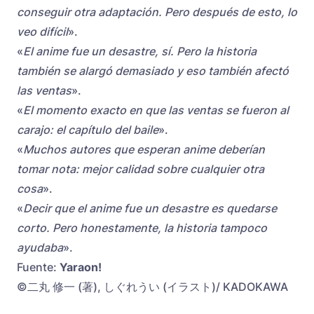
conseguir otra adaptación. Pero después de esto, lo
veo difícil
».
«
El anime fue un desastre, sí. Pero la historia
también se alargó demasiado y eso también afectó
las ventas
».
«
El momento exacto en que las ventas se fueron al
carajo: el capítulo del baile
».
«
Muchos autores que esperan anime deberían
tomar nota: mejor calidad sobre cualquier otra
cosa
».
«
Decir que el anime fue un desastre es quedarse
corto. Pero honestamente, la historia tampoco
ayudaba
».
Fuente:
Yaraon!
©二丸 修一 (著), しぐれうい (イラスト)/ KADOKAWA