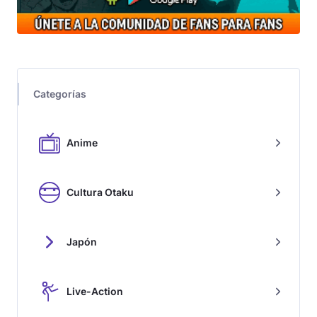
Categorías
Anime
Cultura Otaku
Japón
Live-Action