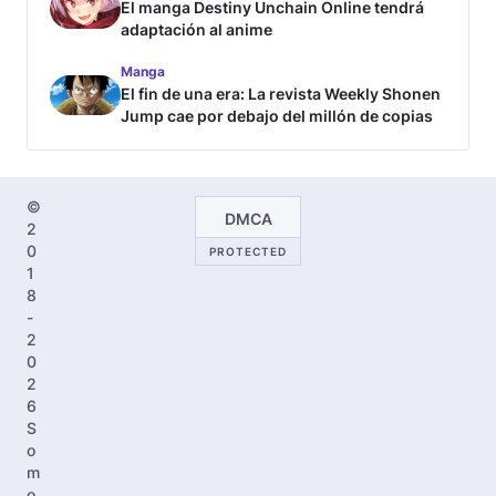
El manga Destiny Unchain Online tendrá
adaptación al anime
Manga
El fin de una era: La revista Weekly Shonen
Jump cae por debajo del millón de copias
©
DMCA
2
0
PROTECTED
1
8
-
2
0
2
6
S
o
m
o