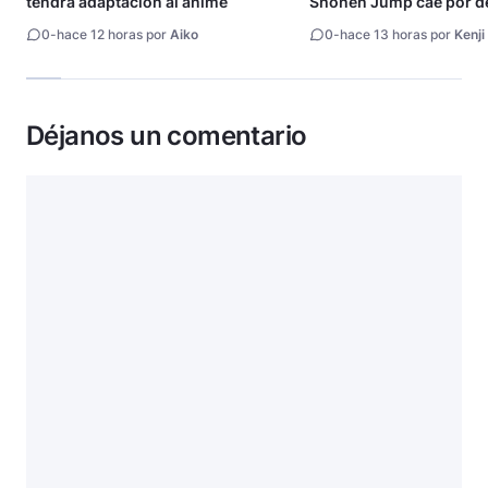
tendrá adaptación al anime
Shonen Jump cae por de
millón de copias
0
-
hace 12 horas por
Aiko
0
-
hace 13 horas por
Kenji
Déjanos un comentario