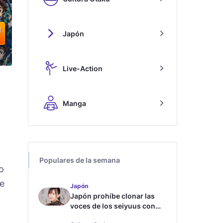
Japón
Live-Action
Manga
Populares de la semana
o
re
Japón
Japón prohíbe clonar las
voces de los seiyuus con
inteligencia artificial