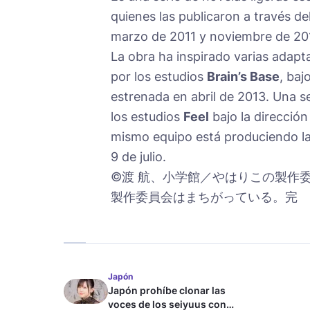
quienes las publicaron a través de
marzo de 2011 y noviembre de 201
La obra ha inspirado varias adap
por los estudios
Brain’s Base
, baj
estrenada en abril de 2013. Una 
los estudios
Feel
bajo la direcció
mismo equipo está produciendo la
9 de julio.
©渡 航、小学館／やはりこの製作
製作委員会はまちがっている。完
Japón
Japón prohíbe clonar las
voces de los seiyuus con