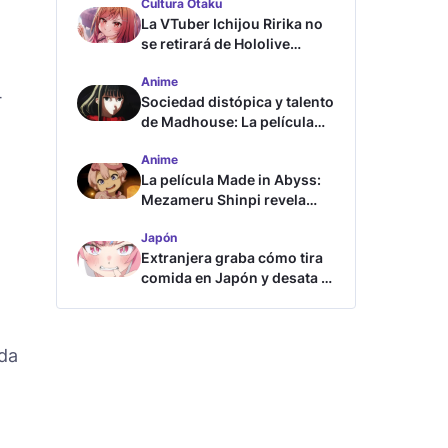
Cultura Otaku
La VTuber Ichijou Ririka no
se retirará de Hololive
aunque se case
Anime
4
Sociedad distópica y talento
de Madhouse: La película
ghost – end of night revela
Anime
tráiler
La película Made in Abyss:
Mezameru Shinpi revela
tráiler y fecha de estreno
Japón
Extranjera graba cómo tira
comida en Japón y desata la
furia
ada