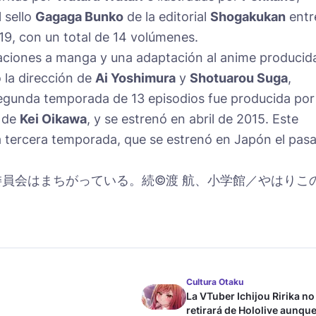
l sello
Gagaga Bunko
de la editorial
Shogakukan
entr
9, con un total de 14 volúmenes.
taciones a manga y una adaptación al anime producid
o la dirección de
Ai Yoshimura
y
Shotuarou Suga
,
segunda temporada de 13 episodios fue producida por
n de
Kei Oikawa
, y se estrenó en abril de 2015. Este
 tercera temporada, que se estrenó en Japón el pas
委員会はまちがっている。続©渡 航、小学館／やはりこ
Cultura Otaku
La VTuber Ichijou Ririka no
retirará de Hololive aunque