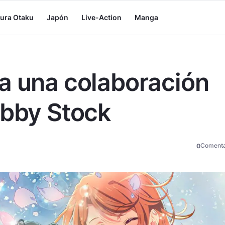
tura Otaku
Japón
Live-Action
Manga
a una colaboración
obby Stock
Comenta
0