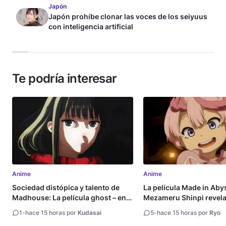
Japón
Japón prohíbe clonar las voces de los seiyuus
con inteligencia artificial
Te podría interesar
Anime
Anime
Sociedad distópica y talento de
La película Made in Aby
Madhouse: La película ghost – end
Mezameru Shinpi revela 
of night revela tráiler
fecha de estreno
1
-
hace 15 horas por
Kudasai
5
-
hace 15 horas por
Ryo