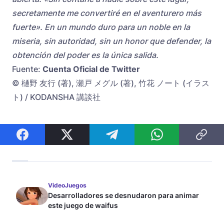
secretamente me convertiré en el aventurero más
fuerte». En un mundo duro para un noble en la
miseria, sin autoridad, sin un honor que defender, la
obtención del poder es la única salida.
Fuente:
Cuenta Oficial de Twitter
© 樋野 友行 (著), 瀬戸 メグル (著), 竹花 ノート (イラス
ト) / KODANSHA 講談社
VideoJuegos
Desarrolladores se desnudaron para animar
este juego de waifus