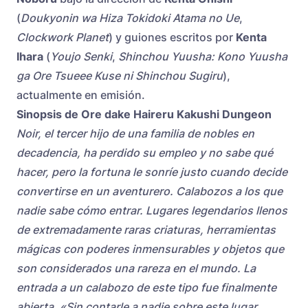
(
Doukyonin wa Hiza Tokidoki Atama no Ue
,
Clockwork Planet
) y guiones escritos por
Kenta
Ihara
(
Youjo Senki
,
Shinchou Yuusha: Kono Yuusha
ga Ore Tsueee Kuse ni Shinchou Sugiru
),
actualmente en emisión.
Sinopsis de Ore dake Haireru Kakushi Dungeon
Noir, el tercer hijo de una familia de nobles en
decadencia, ha perdido su empleo y no sabe qué
hacer, pero la fortuna le sonríe justo cuando decide
convertirse en un aventurero. Calabozos a los que
nadie sabe cómo entrar. Lugares legendarios llenos
de extremadamente raras criaturas, herramientas
mágicas con poderes inmensurables y objetos que
son considerados una rareza en el mundo. La
entrada a un calabozo de este tipo fue finalmente
abierta. «Sin contarle a nadie sobre este lugar,