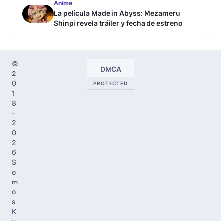
Anime
La película Made in Abyss: Mezameru
Shinpi revela tráiler y fecha de estreno
©
DMCA
2
0
PROTECTED
1
8
-
2
0
2
6
S
o
m
o
s
K