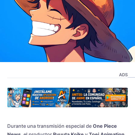
ADS
Durante una transmisión especial de
One Piece
News
, el productor
Ryuuta Koike
y
Toei Animation