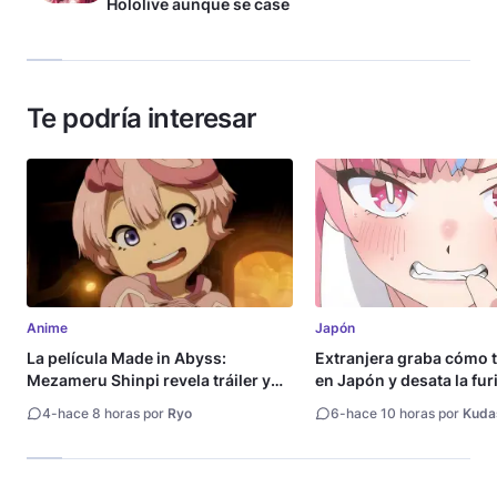
Hololive aunque se case
Te podría interesar
Anime
Japón
La película Made in Abyss:
Extranjera graba cómo 
Mezameru Shinpi revela tráiler y
en Japón y desata la fur
fecha de estreno
4
-
hace 8 horas por
Ryo
6
-
hace 10 horas por
Kuda