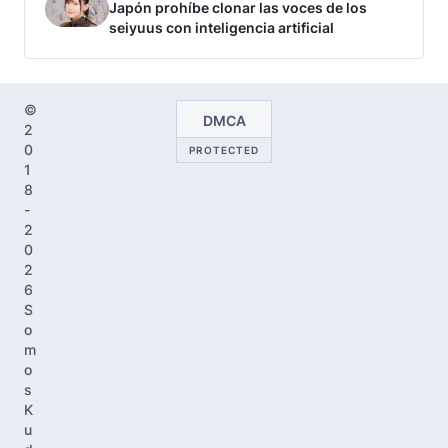
Japón prohíbe clonar las voces de los
seiyuus con inteligencia artificial
©
DMCA
2
0
PROTECTED
1
8
-
2
0
2
6
S
o
m
o
s
K
u