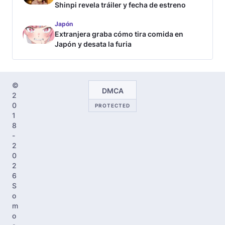
Shinpi revela tráiler y fecha de estreno
Japón
Extranjera graba cómo tira comida en
Japón y desata la furia
©
DMCA
2
0
PROTECTED
1
8
-
2
0
2
6
S
o
m
o