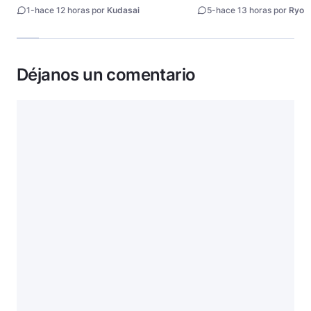
of night revela tráiler
fecha de estreno
1
-
hace 12 horas por
Kudasai
5
-
hace 13 horas por
Ryo
Déjanos un comentario