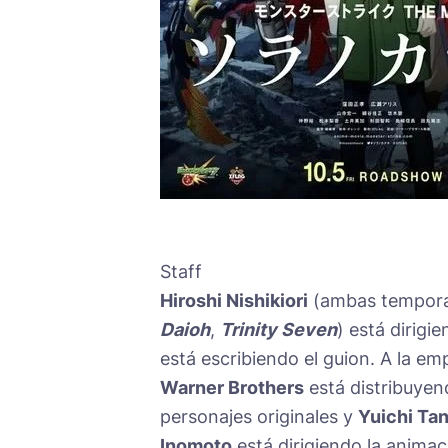
Staff
Hiroshi Nishikiori
(ambas temporad
Daioh
,
Trinity Seven
) está dirigi
está escribiendo el guion. A la e
Warner Brothers
está distribuye
personajes originales y
Yuichi Ta
Inomoto
está dirigiendo la anima