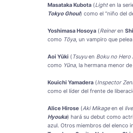
Masataka Kubota
(
Light
en la ser
Tokyo Ghoul
) como el “niño del d
Yoshimasa Hosoya
(
Reiner
en
Shi
como
Tōya
, un vampiro que pele
Aoi Yūki
(
Tsuyu
en
Boku no Hero
como
Yūna
, la hermana menor d
Kouichi Yamadera
(
Inspector Zen
como el líder del frente de libera
Alice Hirose
(
Aki Mikage
en el
liv
Hyouka
) hará su debut como actr
azul. Otros miembros del elenco 