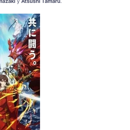
mazaki
y
Atsushi Tamaru
.