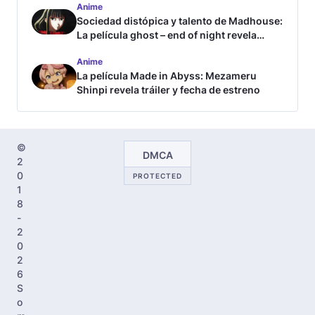
Anime
Sociedad distópica y talento de Madhouse:
La película ghost – end of night revela
tráiler
Anime
La película Made in Abyss: Mezameru
Shinpi revela tráiler y fecha de estreno
©
DMCA
2
0
PROTECTED
1
8
-
2
0
2
6
S
o