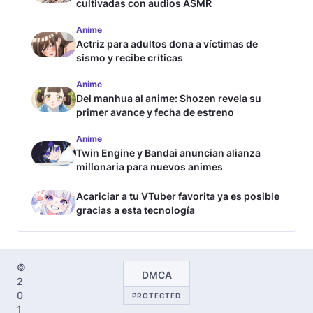
cultivadas con audios ASMR
Anime
Actriz para adultos dona a víctimas de
sismo y recibe críticas
Anime
Del manhua al anime: Shozen revela su
primer avance y fecha de estreno
Anime
Twin Engine y Bandai anuncian alianza
millonaria para nuevos animes
Acariciar a tu VTuber favorita ya es posible
gracias a esta tecnología
©
DMCA
2
0
PROTECTED
1